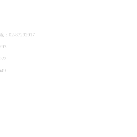
2-87292917
93
22
49