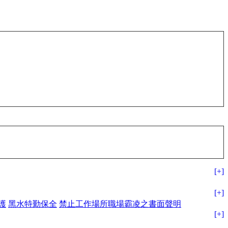
[+]
[+]
護
黑水特勤保全
禁止工作場所職場霸凌之書面聲明
[+]