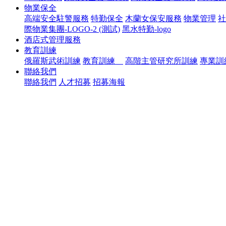
物業保全
高端安全駐警服務
特勤保全
木蘭女保安服務
物業管理
社
際物業集團-LOGO-2 (測試)
黑水特勤-logo
酒店式管理服務
教育訓練
俄羅斯武術訓練
教育訓練
高階主管研究所訓練
專業訓
聯絡我們
聯絡我們
人才招募
招募海報