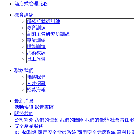
酒店式管理服務
教育訓練
俄羅斯武術訓練
教育訓練
高階主管研究所訓練
專業訓練
體能訓練
武術教練
員工旅遊
聯絡我們
聯絡我們
人才招募
招募海報
最新消息
活動快訊
影音專區
關於我們
公司簡介
我們的理念
我們的團隊
我們的優勢
社會責任
安全產品服務
IOT物聯網
家用安全雲端系統
商用安全雲端系統
高科技