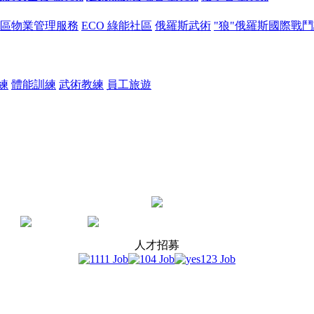
區物業管理服務
ECO 綠能社區
俄羅斯武術
"狼"俄羅斯國際戰
練
體能訓練
武術教練
員工旅遊
首頁
聯絡我們
人才招募
人才招募