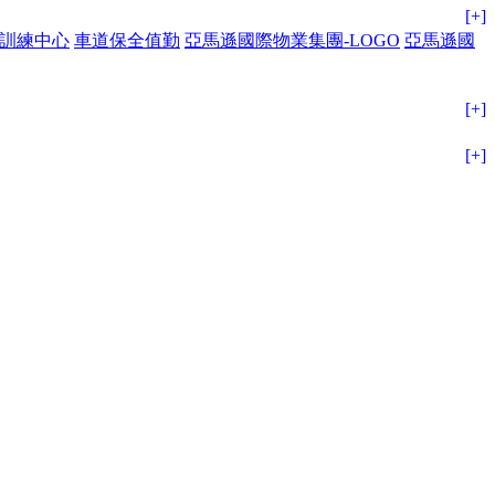
[+]
鬥訓練中心
車道保全值勤
亞馬遜國際物業集團-LOGO
亞馬遜國
[+]
[+]