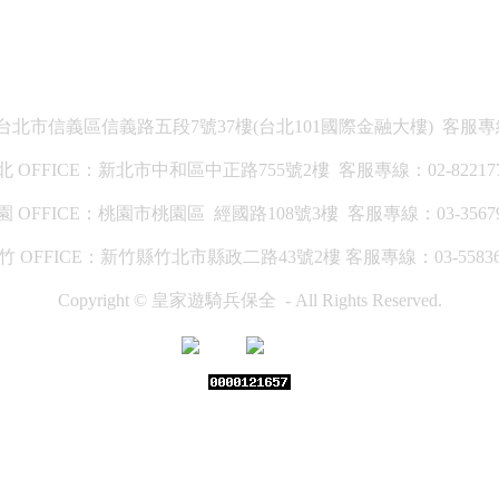
：台北市信義區信義路五段7號37樓(台北101國際金融大樓) 客服專線：0
北 OFFICE：新北市中和區中正路755號2樓 客服專線：02-822177
園 OFFICE：桃園市桃園區 經國路108號3樓 客服專線：03-35679
竹 OFFICE：新竹縣竹北市縣政二路43號2樓 客服專線：03-55836
Copyright © 皇家遊騎兵保全 - All Rights Reserved.
中文
English